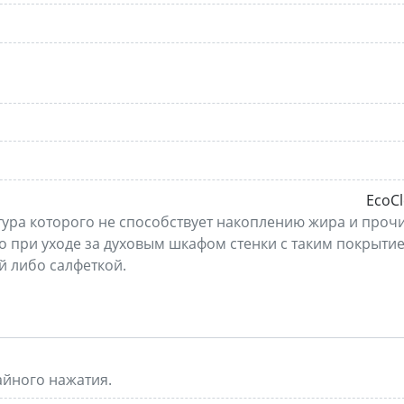
EcoC
ктура которого не способствует накоплению жира и проч
о при уходе за духовым шкафом стенки с таким покрыти
й либо салфеткой.
айного нажатия.