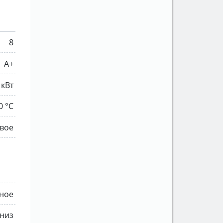
8
A+
 кВт
0 °C
овое
йное
низ