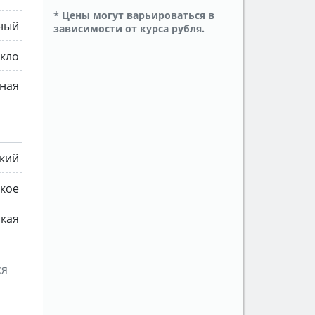
* Цены могут варьироваться в
ный
зависимости от курса рубля.
екло
ная
ский
ское
ская
ся