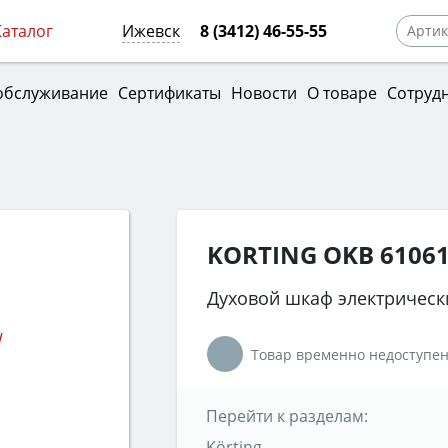
Каталог
Ижевск
8 (3412) 46-55-55
обслуживание
Сертификаты
Новости
О товаре
Сотруд
KORTING OKB 6106
Духовой шкаф электрическ
Товар временно недоступен
Перейти к разделам:
Körting