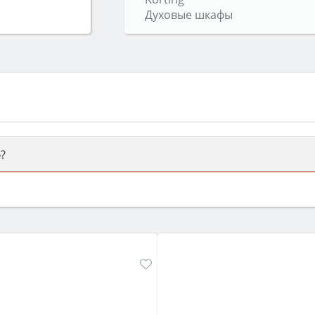
Духовые шкафы
?
ый или электрический) и габаритами под вашу нишу, зат
же A и нужные функции (конвекция, гриль, самоочистка, 