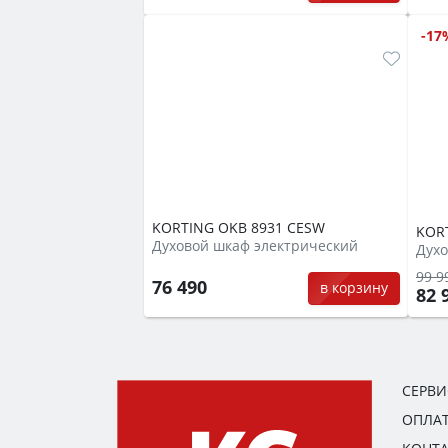
-17
KORTING OKB 8931 CESW
KORT
Духовой шкаф электрический
Духо
99 9
76 490
в корзину
82 
СЕРВ
ОПЛАТ