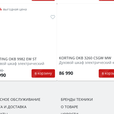
%
выгодная цена
KORTING OKB 3260 CSGW MW
ING OKB 9982 EW ST
вой шкаф электрический
90
86 990
в корз
в корзину
990
ИСНОЕ ОБСЛУЖИВАНИЕ
БРЕНДЫ ТЕХНИКИ
А И ДОСТАВКА
О ТОВАРЕ