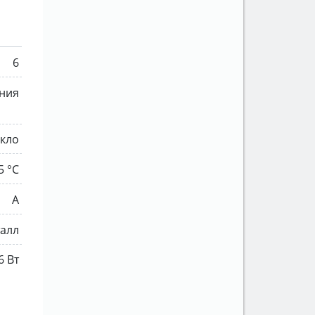
6
ния
екло
5 °C
A
талл
6 Вт