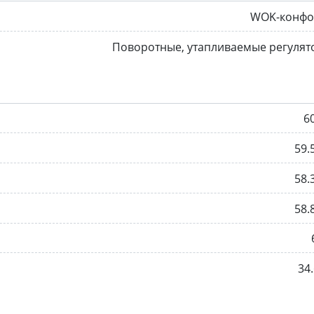
WOK-конфо
Поворотные, утапливаемые регуля
6
59.
58.
58.
34.