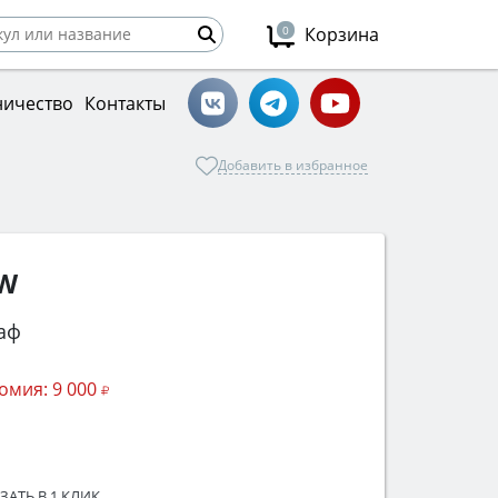
0
Корзина
ничество
Контакты
Добавить в избранное
FW
аф
омия:
9 000
ЗАТЬ В 1 КЛИК