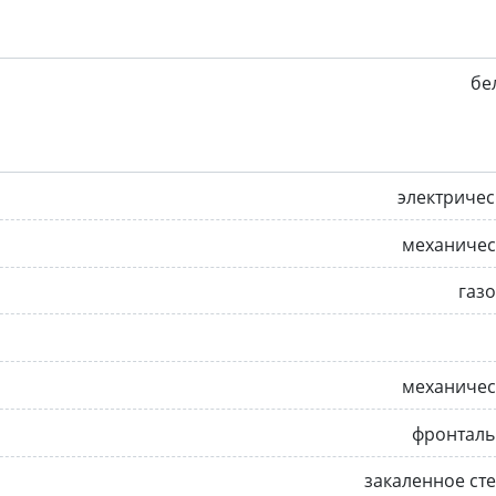
бе
электриче
механичес
газ
механичес
фронталь
закаленное ст