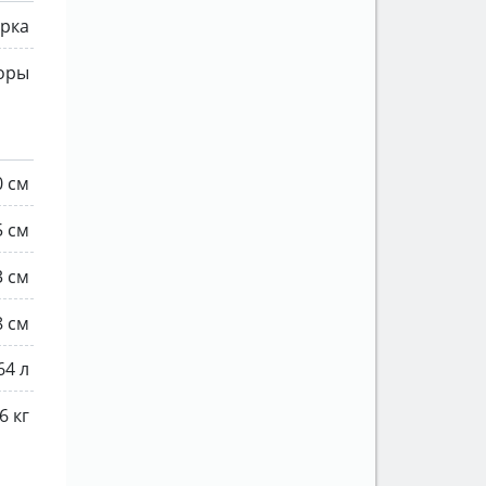
рка
торы
0 см
5 см
3 см
8 см
64 л
6 кг