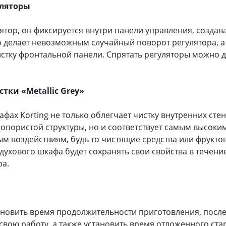
уляторы
тор, он фиксируется внутри панели управления, создав
о делает невозможным случайный поворот регулятора, а
стку фронтальной панели. Спрятать регуляторы можно 
тки «Metallic Grey»
фах Korting не только облегчает чистку внутренних сте
копористой структуры, но и соответствует самым высоки
ым воздействиям, будь то чистящие средства или фрукто
 духового шкафа будет сохранять свои свойства в течени
ра.
новить время продолжительности приготовления, посл
свою работу, а также установить время отложенного стар