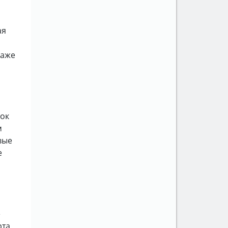
ая
даже
нок
м
вые
е
е
та,