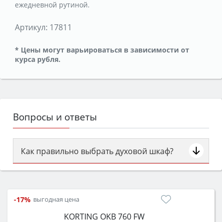
ежедневной рутиной.
Артикул:
17811
* Цены могут варьироваться в зависимости от
курса рубля.
Вопросы и ответы
Как правильно выбрать духовой шкаф?
Сначала определитесь с типом (газовый или
электрический) и габаритами под вашу нишу,
затем смотрите на объём 50–70 л для семьи,
-17%
выгодная цена
класс энергопотребления не ниже A и нужные
KORTING OKB 760 FW
функции (конвекция, гриль, самоочистка,