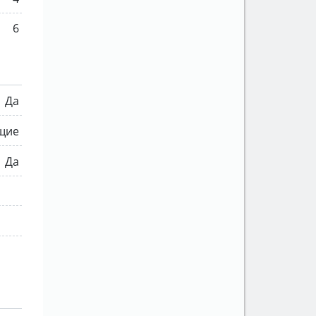
6
Да
щие
Да