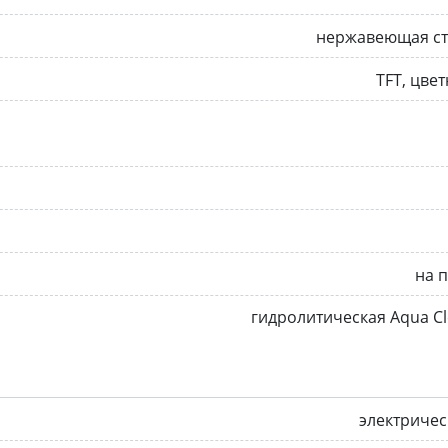
нержавеющая ст
TFT, цве
на 
гидролитическая Aqua C
электриче