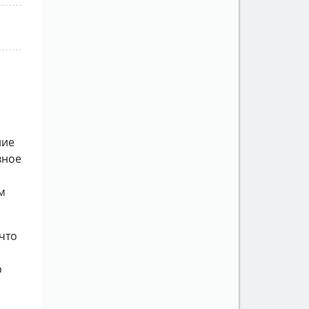
ние
вное
м
что
р