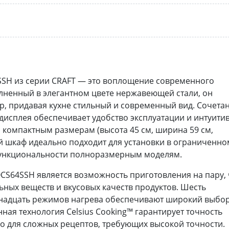
SH из серии CRAFT — это воплощение современного
лненный в элегантном цвете нержавеющей стали, он
, придавая кухне стильный и современный вид. Сочета
-дисплея обеспечивает удобство эксплуатации и интуити
 компактным размерам (высота 45 см, ширина 59 см,
ый шкаф идеально подходит для установки в ограниченно
 функциональности полноразмерным моделям.
CS64SSH является возможность приготовления на пару, 
ьных веществ и вкусовых качеств продуктов. Шесть
тнадцать режимов нагрева обеспечивают широкий выбо
ная технология Celsius Cooking™ гарантирует точность
но для сложных рецептов, требующих высокой точности.