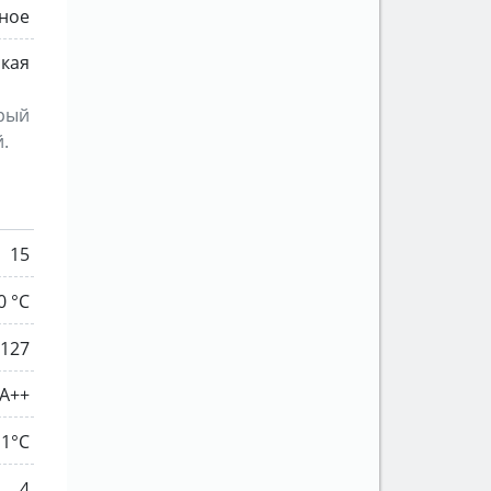
ное
ская
орый
.
15
0 °C
127
A++
 1°С
4