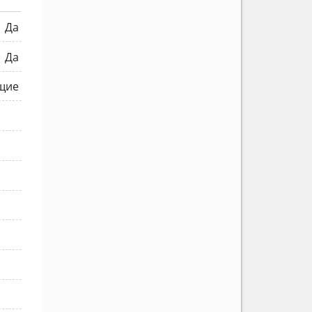
Да
Да
щие