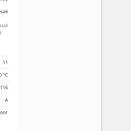
ская
орый
.
11
0 °C
116
A
Door