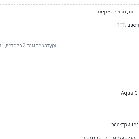
нержавеющая ст
TFT, цве
 и цветовой температуры
Aqua C
электриче
сенсорное + механиче