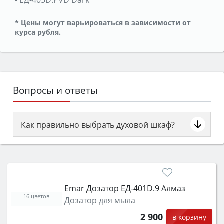
-
ЕД-405D.PVD Dark
* Цены могут варьироваться в зависимости от
курса рубля.
Вопросы и ответы
Как правильно выбрать духовой шкаф?
Сначала определитесь с типом (газовый или
электрический) и габаритами под вашу нишу,
затем смотрите на объём 50–70 л для семьи,
класс энергопотребления не ниже A и нужные
Emar Дозатор ЕД-401D.9 Алмаз
функции (конвекция, гриль, самоочистка,
16 цветов
Дозатор для мыла
защита от детей).
2 900
в корзину