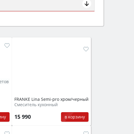
ем смотрите на объём 50–70 л для
защита от детей).
етов
FRANKE Lina Semi-pro xром/черный
Смеситель кухонный
15 990
ину
в корзину