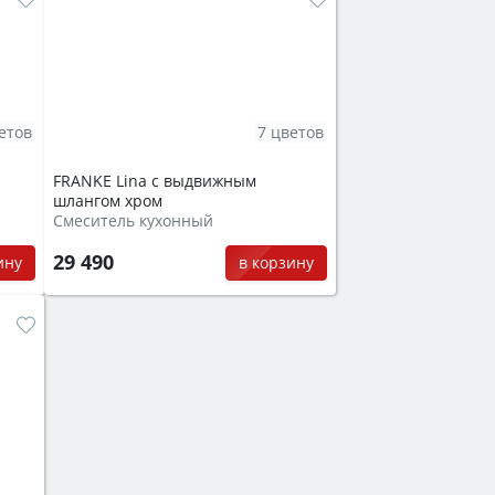
етов
7 цветов
FRANKE Lina с выдвижным
шлангом хром
Смеситель кухонный
29 490
ину
в корзину