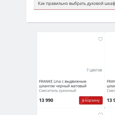
Как правильно выбрать духовой шкаф
Сначала определитесь с типом (газов
семьи, класс энергопотребления не ни
7 цветов
FRANKE Lina с выдвижным
FRAN
шлангом черный матовый
шла
Смеситель кухонный
Сме
13 990
13 
в корзину