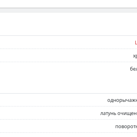
х
бе
однорычаж
латунь очищен
поворот