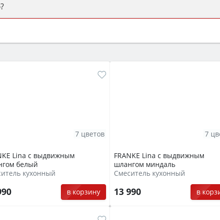
?
ый или электрический) и габаритами под вашу нишу, зат
же A и нужные функции (конвекция, гриль, самоочистка, 
7 цветов
7 цв
KE Lina с выдвижным
FRANKE Lina с выдвижным
нгом белый
шлангом миндаль
ситель кухонный
Смеситель кухонный
990
13 990
в корзину
в корз