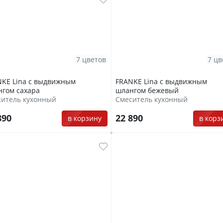
7 цветов
7 цв
KE Lina с выдвижным
FRANKE Lina с выдвижным
гом сахара
шлангом бежевый
ситель кухонный
Смеситель кухонный
890
22 890
в корзину
в корз