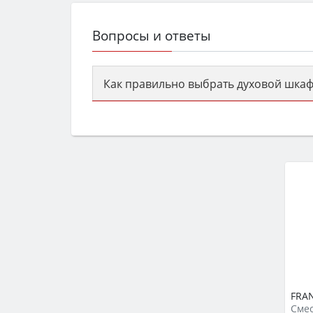
Вопросы и ответы
Как правильно выбрать духовой шкаф
Сначала определитесь с типом (газов
семьи, класс энергопотребления не ни
FRAN
Сме