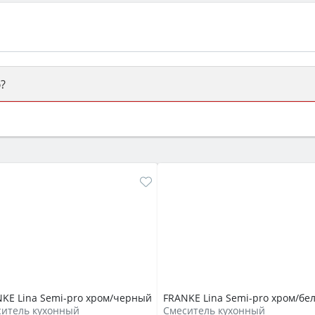
?
ый или электрический) и габаритами под вашу нишу, зат
же A и нужные функции (конвекция, гриль, самоочистка, 
KE Lina Semi-pro xром/черный
FRANKE Lina Semi-pro xром/бе
ситель кухонный
Смеситель кухонный