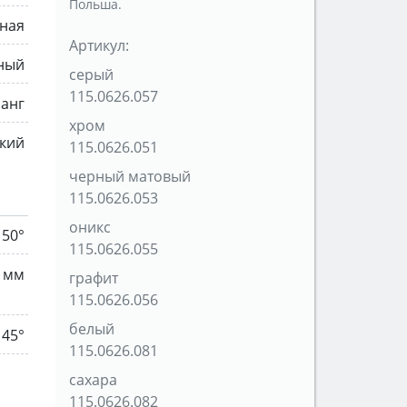
Польша.
ная
Артикул:
ный
серый
115.0626.057
анг
хром
кий
115.0626.051
черный матовый
115.0626.053
оникс
150°
115.0626.055
 мм
графит
115.0626.056
белый
45°
115.0626.081
сахара
115.0626.082