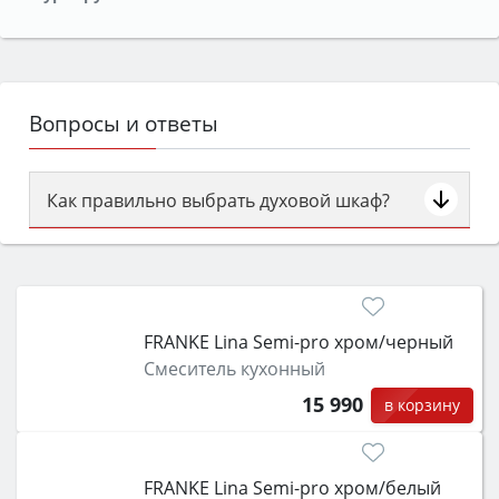
Вопросы и ответы
Как правильно выбрать духовой шкаф?
Сначала определитесь с типом (газовый или
электрический) и габаритами под вашу нишу,
затем смотрите на объём 50–70 л для семьи,
класс энергопотребления не ниже A и нужные
FRANKE Lina Semi-pro xром/черный
функции (конвекция, гриль, самоочистка,
Смеситель кухонный
защита от детей).
15 990
в корзину
FRANKE Lina Semi-pro xром/белый