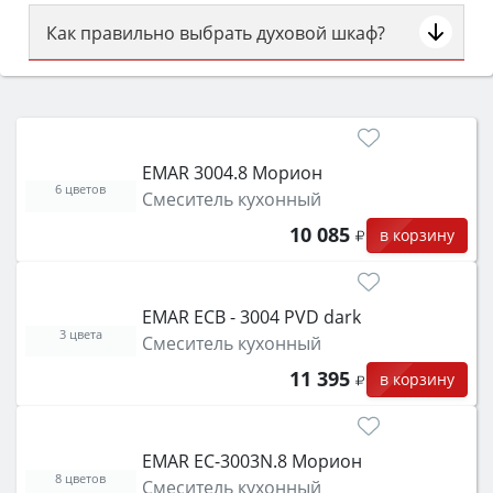
Как правильно выбрать духовой шкаф?
Сначала определитесь с типом (газовый или
электрический) и габаритами под вашу нишу,
затем смотрите на объём 50–70 л для семьи,
класс энергопотребления не ниже A и нужные
EMAR 3004.8 Морион
функции (конвекция, гриль, самоочистка,
6 цветов
Смеситель кухонный
защита от детей).
10 085
в корзину
EMAR ECB - 3004 PVD dark
3 цвета
Смеситель кухонный
11 395
в корзину
EMAR EC-3003N.8 Морион
8 цветов
Смеситель кухонный