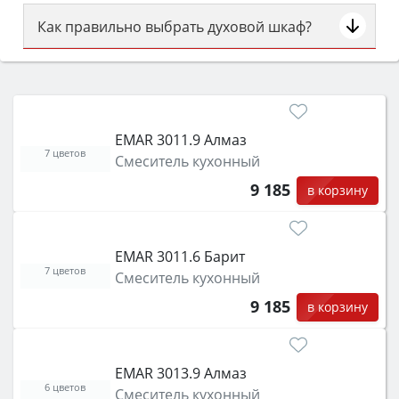
Как правильно выбрать духовой шкаф?
Сначала определитесь с типом (газовый или
электрический) и габаритами под вашу нишу,
затем смотрите на объём 50–70 л для семьи,
класс энергопотребления не ниже A и нужные
EMAR 3011.9 Алмаз
функции (конвекция, гриль, самоочистка,
7 цветов
Смеситель кухонный
защита от детей).
9 185
в корзину
EMAR 3011.6 Барит
7 цветов
Смеситель кухонный
9 185
в корзину
EMAR 3013.9 Алмаз
6 цветов
Смеситель кухонный