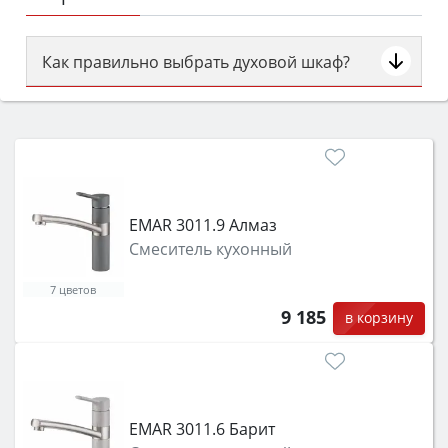
Как правильно выбрать духовой шкаф?
Сначала определитесь с типом (газовый или
электрический) и габаритами под вашу нишу,
затем смотрите на объём 50–70 л для семьи,
класс энергопотребления не ниже A и нужные
функции (конвекция, гриль, самоочистка,
защита от детей).
EMAR 3011.9 Алмаз
Смеситель кухонный
7 цветов
9 185
в корзину
EMAR 3011.6 Барит