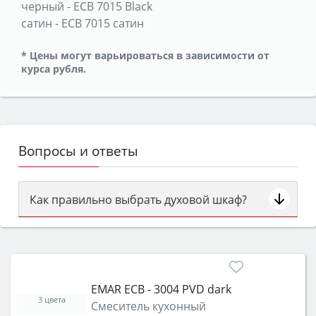
черный
-
ЕСВ 7015 Black
сатин
-
ЕСВ 7015 сатин
* Цены могут варьироваться в зависимости от
курса рубля.
Вопросы и ответы
Как правильно выбрать духовой шкаф?
Сначала определитесь с типом (газовый или
электрический) и габаритами под вашу нишу,
затем смотрите на объём 50–70 л для семьи,
класс энергопотребления не ниже A и нужные
EMAR ECB - 3004 PVD dark
функции (конвекция, гриль, самоочистка,
3 цвета
Смеситель кухонный
защита от детей).