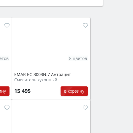
защита от детей).
етов
8 цветов
EMAR EC-3003N.7 Антрацит
Смеситель кухонный
15 495
ину
в корзину