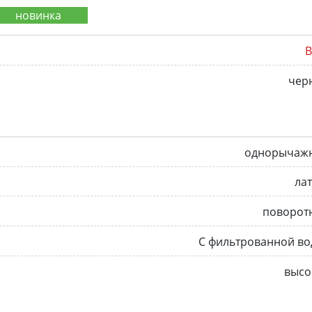
B
чер
однорычаж
ла
поворот
С фильтрованной во
высо