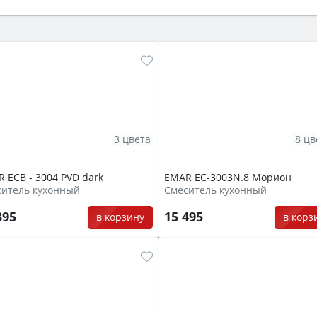
же A и нужные функции (конвекция, гриль, самоочистка, 
3 цвета
8 цв
 ECB - 3004 PVD dark
EMAR EC-3003N.8 Морион
ситель кухонный
Смеситель кухонный
395
15 495
в корзину
в корз