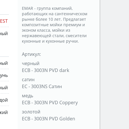
EMAR - группа компаний,
работающих на сантехническом
рынке более 10 лет. Предлагает
EST
композитные мойки премиум и
эконом класса, мойки из
ный
нержавеющей стали, смесители
кухонные и кухонные ручки.
Артикул:
ный
черный
ECB - 3003N PVD dark
тунь
сатин
ЕС - 3003NS Сатин
ный
медь
дой
ECB - 3003N PVD Coppery
золотой
кий
ECB - 3003N PVD Golden