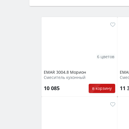
семьи, класс энергопотребления не ни
6 цветов
EMAR 3004.8 Морион
EMAR
Смеситель кухонный
Сме
10 085
11 
в корзину