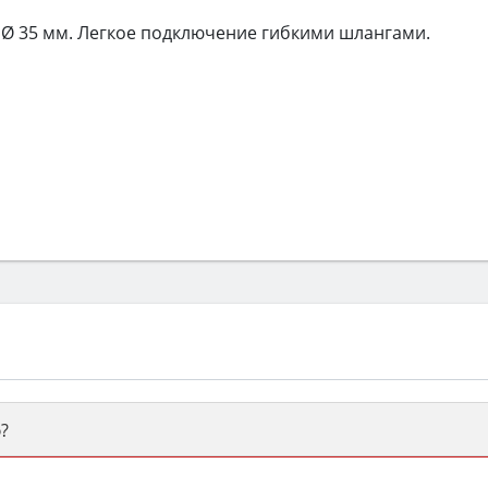
 Ø 35 мм. Легкое подключение гибкими шлангами.
?
ый или электрический) и габаритами под вашу нишу, зат