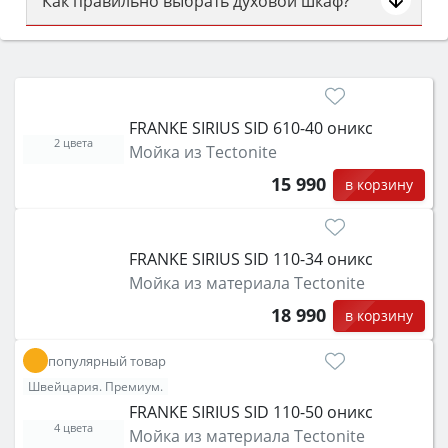
Как правильно выбрать духовой шкаф?
Сначала определитесь с типом (газовый или
электрический) и габаритами под вашу нишу,
затем смотрите на объём 50–70 л для семьи,
класс энергопотребления не ниже A и нужные
FRANKE SIRIUS SID 610-40 оникс
функции (конвекция, гриль, самоочистка,
2 цвета
Мойка из Tectonite
защита от детей).
15 990
в корзину
FRANKE SIRIUS SID 110-34 оникс
Мойка из материала Tectonite
18 990
в корзину
популярный товар
Швейцария. Премиум.
FRANKE SIRIUS SID 110-50 оникс
4 цвета
Мойка из материала Tectonite