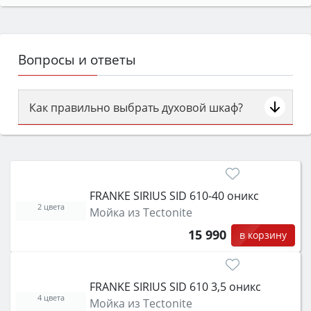
Вопросы и ответы
Как правильно выбрать духовой шкаф?
Сначала определитесь с типом (газовый или
электрический) и габаритами под вашу нишу,
затем смотрите на объём 50–70 л для семьи,
класс энергопотребления не ниже A и нужные
FRANKE SIRIUS SID 610-40 оникс
функции (конвекция, гриль, самоочистка,
2 цвета
Мойка из Tectonite
защита от детей).
15 990
в корзину
FRANKE SIRIUS SID 610 3,5 оникс
4 цвета
Мойка из Tectonite