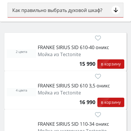
Как правильно выбрать духовой шкаф?
Сначала определитесь с типом (газовый или
электрический) и габаритами под вашу нишу,
затем смотрите на объём 50–70 л для семьи,
класс энергопотребления не ниже A и нужные
FRANKE SIRIUS SID 610-40 оникс
функции (конвекция, гриль, самоочистка,
2 цвета
Мойка из Tectonite
защита от детей).
15 990
в корзину
FRANKE SIRIUS SID 610 3,5 оникс
4 цвета
Мойка из Tectonite
16 990
в корзину
FRANKE SIRIUS SID 110-34 оникс