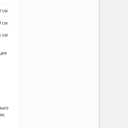
0 см
0 см
5 см
щее
лько
ии.