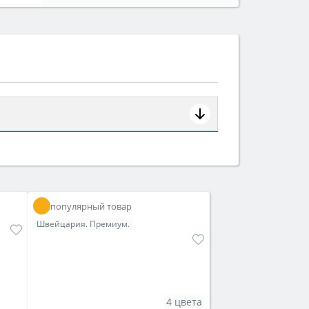
ем смотрите на объём 50–70 л для
защита от детей).
популярный товар
Швейцария. Премиум.
4 цвета