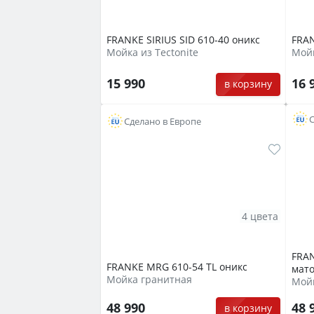
FRANKE SIRIUS SID 610-40 оникс
FRAN
Мойка из Tectonite
Мойк
15 990
16 
в корзину
С
Сделано в Европе
4 цвета
FRAN
FRANKE MRG 610-54 TL оникс
мат
Мойка гранитная
Мой
48 990
48 
в корзину