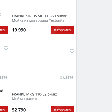
с
FRANKE SIRIUS SID 110-50 оникс
Мойка из материала Tectonite
19 990
ину
в корзину
вета
3 цвета
ый
FRANKE MRG 110-52 оникс
Мойка гранитная
52 790
ину
в корзину