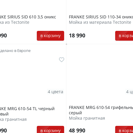
KE SIRIUS SID 610 3,5 оникс
FRANKE SIRIUS SID 110-34 оник
а из Tectonite
Мойка из материала Tectonite
990
18 990
в корзину
в корз
делано в Европе
4 цвета
4 ц
FRANKE MRG 610-54 грифельн
KE MRG 610-54 TL черный
серый
овый
Мойка гранитная
ка гранитная
48 990
990
в корз
в корзину