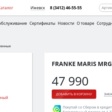
Каталог
Ижевск
8 (3412) 46-55-55
обслуживание
Сертификаты
Новости
О товаре
Сотруд
менные
FRANKE MARIS MRG
47 990
ЗАКА
ДОБАВИТЬ В КОРЗИНУ
Покупай со Сбером в кредит
Ежемесячный платеж от 1 7