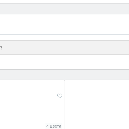
?
ый или электрический) и габаритами под вашу нишу, зат
же A и нужные функции (конвекция, гриль, самоочистка, 
4 цвета