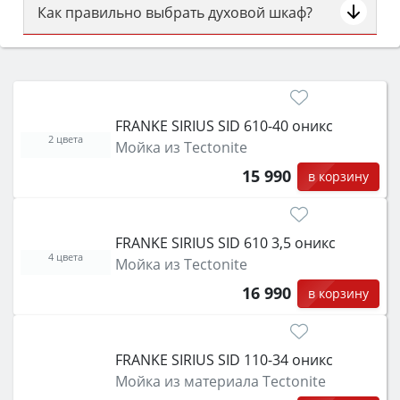
Как правильно выбрать духовой шкаф?
Сначала определитесь с типом (газовый или
электрический) и габаритами под вашу нишу,
затем смотрите на объём 50–70 л для семьи,
класс энергопотребления не ниже A и нужные
FRANKE SIRIUS SID 610-40 оникс
функции (конвекция, гриль, самоочистка,
2 цвета
Мойка из Tectonite
защита от детей).
15 990
в корзину
FRANKE SIRIUS SID 610 3,5 оникс
4 цвета
Мойка из Tectonite
16 990
в корзину
FRANKE SIRIUS SID 110-34 оникс
Мойка из материала Tectonite