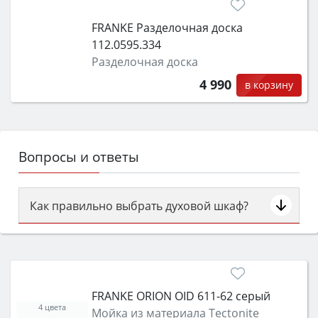
FRANKE Разделочная доска
112.0595.334
Разделочная доска
4 990
в корзину
Вопросы и ответы
Как правильно выбрать духовой шкаф?
Сначала определитесь с типом (газовый или
электрический) и габаритами под вашу нишу,
затем смотрите на объём 50–70 л для семьи,
класс энергопотребления не ниже A и нужные
FRANKE ORION OID 611-62 серый
функции (конвекция, гриль, самоочистка,
4 цвета
Мойка из материала Tectonite
защита от детей).