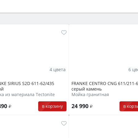
ый или электрический) и габаритами под вашу нишу, зат
же A и нужные функции (конвекция, гриль, самоочистка, 
4 цвета
6 цв
KE SIRIUS S2D 611-62/435
FRANKE CENTRO CNG 611/211-
ый
серый камень
а из материала Tectonite
Мойка гранитная
890
24 990
в корзину
в корз