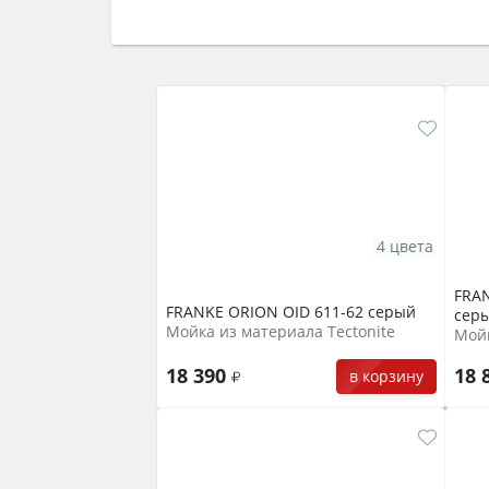
Сначала определитесь с типом (газов
семьи, класс энергопотребления не ни
4 цвета
FRAN
FRANKE ORION OID 611-62 серый
сер
Мойка из материала Tectonite
Мойк
18 390
18 
в корзину