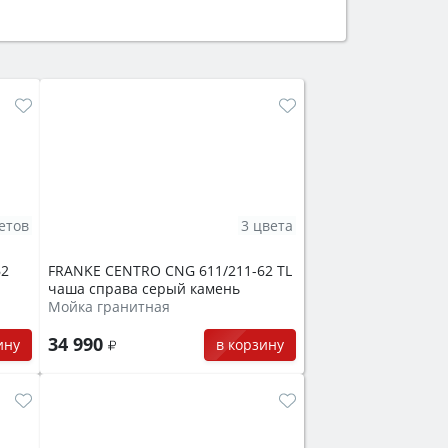
ем смотрите на объём 50–70 л для
защита от детей).
етов
3 цвета
62
FRANKE CENTRO CNG 611/211-62 TL
чаша справа серый камень
Мойка гранитная
34 990
ину
в корзину