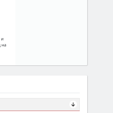
 и
 на