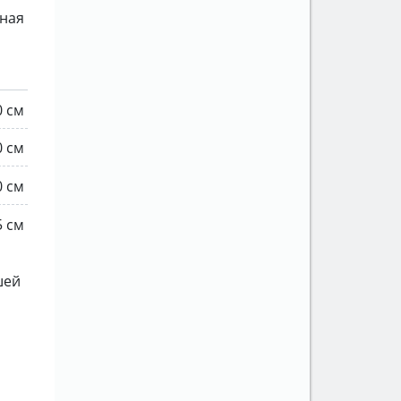
ная
0 см
0 см
0 см
5 см
шей