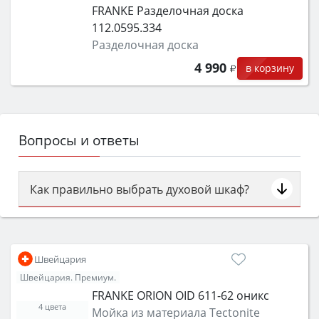
FRANKE Разделочная доска
112.0595.334
Разделочная доска
4 990
в корзину
Вопросы и ответы
Как правильно выбрать духовой шкаф?
Сначала определитесь с типом (газовый или
электрический) и габаритами под вашу нишу,
затем смотрите на объём 50–70 л для семьи,
Швейцария
класс энергопотребления не ниже A и нужные
Швейцария. Премиум.
функции (конвекция, гриль, самоочистка,
FRANKE ORION OID 611-62 оникс
защита от детей).
4 цвета
Мойка из материала Tectonite