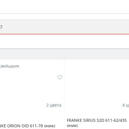
?
ый или электрический) и габаритами под вашу нишу, зат
же A и нужные функции (конвекция, гриль, самоочистка, 
Швейцария
2 цвета
4 ц
FRANKE SIRIUS S2D 611-62/435
оникс
KE ORION OID 611-78 оникс