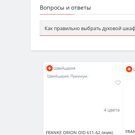
Вопросы и ответы
Как правильно выбрать духовой шкаф
Сначала определитесь с типом (газов
семьи, класс энергопотребления не ни
Швейцария
Швейцария. Премиум.
4 цвета
FRAN
FRANKE ORION OID 611-62 оникс