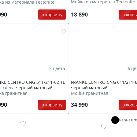
Мойка из материала Tectonite
а из материала Tectonite
990
18 890
в корзину
в корз
3 цвета
6 цв
KE CENTRO CNG 611/211-62 TL
FRANKE CENTRO CNG 611/211-
а слева черный матовый
черный матовый
ка гранитная
Мойка гранитная
990
34 990
в корзину
в корз
чёрная п