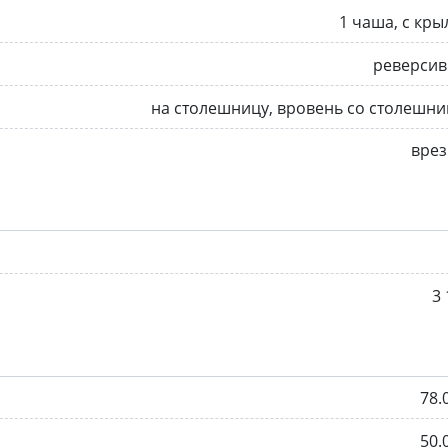
1 чаша, с кр
реверсив
на столешницу, вровень со столешн
врез
3 
78.
50.