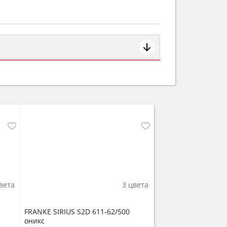
ем смотрите на объём 50–70 л для
защита от детей).
вета
3 цвета
FRANKE SIRIUS S2D 611-62/500
оникс