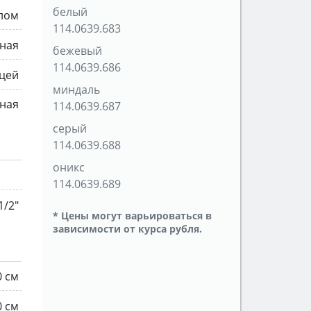
белый
ылом
114.0639.683
ная
бежевый
114.0639.686
ицей
миндаль
ная
114.0639.687
серый
114.0639.688
оникс
114.0639.689
1/2"
* Цены могут варьироваться в
зависимости от курса рубля.
0 см
0 см