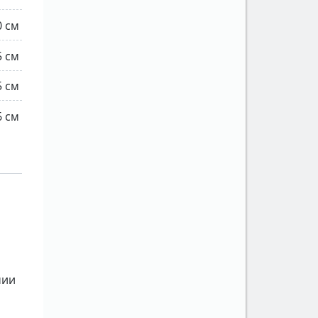
0 см
5 см
5 см
6 см
мии