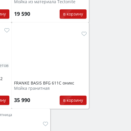
Мойка из материала Tectonite
19 590
ину
в корзину
етов
62
FRANKE BASIS BFG 611C оникс
Мойка гранитная
35 990
ину
в корзину
ятница