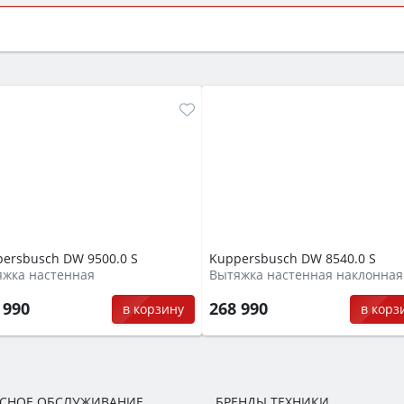
ый или электрический) и габаритами под вашу нишу, зат
же A и нужные функции (конвекция, гриль, самоочистка, 
ersbusch DW 9500.0 S
Kuppersbusch DW 8540.0 S
яжка настенная
Вытяжка настенная наклонная
 990
268 990
в корзину
в корз
ИСНОЕ ОБСЛУЖИВАНИЕ
БРЕНДЫ ТЕХНИКИ