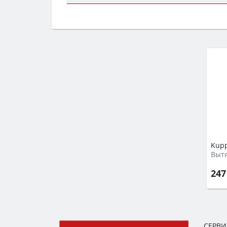
Сначала определитесь с типом (газов
семьи, класс энергопотребления не ни
Kupp
Выт
247
СЕРВ