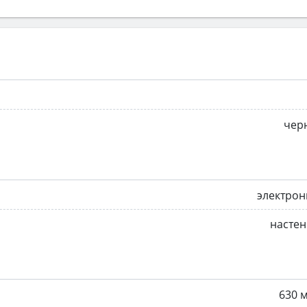
чер
электрон
насте
630 