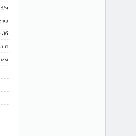
м3/ч
етка
9 Дб
4 шт
 мм