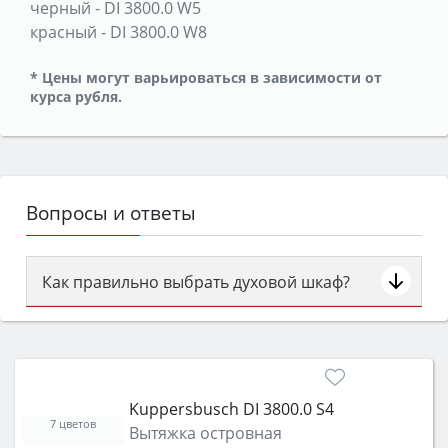
черный
-
DI 3800.0 W5
красный
-
DI 3800.0 W8
* Цены могут варьироваться в зависимости от
курса рубля.
Вопросы и ответы
Как правильно выбрать духовой шкаф?
Сначала определитесь с типом (газовый или
электрический) и габаритами под вашу нишу,
затем смотрите на объём 50–70 л для семьи,
класс энергопотребления не ниже A и нужные
Kuppersbusch DI 3800.0 S4
функции (конвекция, гриль, самоочистка,
7 цветов
Вытяжка островная
защита от детей).