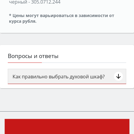
черный
-
305.0712.244
* Цены могут варьироваться в зависимости от
курса рубля.
Вопросы и ответы
Как правильно выбрать духовой шкаф?
Сначала определитесь с типом (газовый или
электрический) и габаритами под вашу нишу,
затем смотрите на объём 50–70 л для семьи,
класс энергопотребления не ниже A и нужные
функции (конвекция, гриль, самоочистка,
защита от детей).