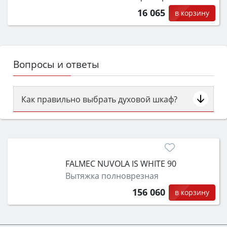
16 065
в корзину
Вопросы и ответы
Как правильно выбрать духовой шкаф?
Сначала определитесь с типом (газовый или
электрический) и габаритами под вашу нишу,
затем смотрите на объём 50–70 л для семьи,
класс энергопотребления не ниже A и нужные
FALMEC NUVOLA IS WHITE 90
функции (конвекция, гриль, самоочистка,
Вытяжка полноврезная
защита от детей).
156 060
в корзину