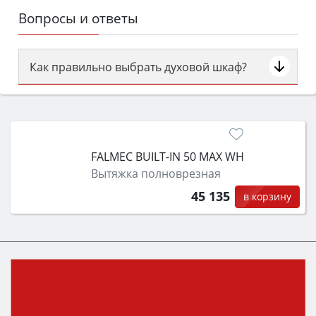
Вопросы и ответы
Как правильно выбрать духовой шкаф?
Сначала определитесь с типом (газовый или
электрический) и габаритами под вашу нишу,
затем смотрите на объём 50–70 л для семьи,
класс энергопотребления не ниже A и нужные
FALMEC BUILT-IN 50 MAX WH
функции (конвекция, гриль, самоочистка,
Вытяжка полноврезная
защита от детей).
45 135
в корзину