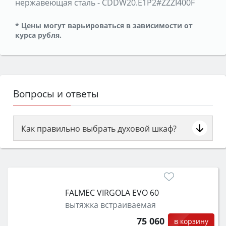
нержавеющая сталь
-
CDDW20.E1P2#ZZZI400F
* Цены могут варьироваться в зависимости от
курса рубля.
Вопросы и ответы
Как правильно выбрать духовой шкаф?
Сначала определитесь с типом (газовый или
электрический) и габаритами под вашу нишу,
затем смотрите на объём 50–70 л для семьи,
класс энергопотребления не ниже A и нужные
FALMEC VIRGOLA EVO 60
функции (конвекция, гриль, самоочистка,
вытяжка встраиваемая
защита от детей).
75 060
в корзину