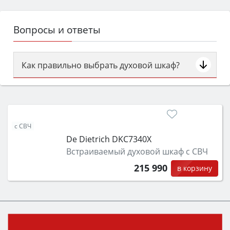
Вопросы и ответы
Как правильно выбрать духовой шкаф?
Сначала определитесь с типом (газовый или
электрический) и габаритами под вашу нишу,
затем смотрите на объём 50–70 л для семьи,
класс энергопотребления не ниже A и нужные
с СВЧ
функции (конвекция, гриль, самоочистка,
De Dietrich DKC7340X
защита от детей).
Встраиваемый духовой шкаф с СВЧ
215 990
в корзину