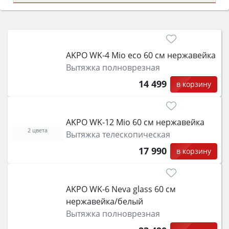
Сначала определитесь с типом (газовый или
электрический) и габаритами под вашу нишу,
затем смотрите на объём 50–70 л для семьи,
класс энергопотребления не ниже A и нужные
AKPO WK-4 Mio eco 60 см нержавейка
функции (конвекция, гриль, самоочистка,
Вытяжка полноврезная
защита от детей).
14 499
в корзину
AKPO WK-12 Mio 60 см нержавейка
2 цвета
Вытяжка телескопическая
17 990
в корзину
AKPO WK-6 Neva glass 60 см
нержавейка/белый
Вытяжка полноврезная