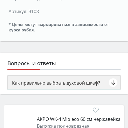
Артикул:
3108
* Цены могут варьироваться в зависимости от
курса рубля.
Вопросы и ответы
Как правильно выбрать духовой шкаф?
Сначала определитесь с типом (газовый или
электрический) и габаритами под вашу нишу,
затем смотрите на объём 50–70 л для семьи,
класс энергопотребления не ниже A и нужные
AKPO WK-4 Mio eco 60 см нержавейка
функции (конвекция, гриль, самоочистка,
Вытяжка полноврезная
защита от детей).