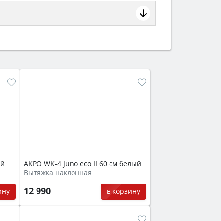
ем смотрите на объём 50–70 л для
защита от детей).
ый
AKPO WK-4 Juno eco II 60 см белый
Вытяжка наклонная
12 990
ину
в корзину