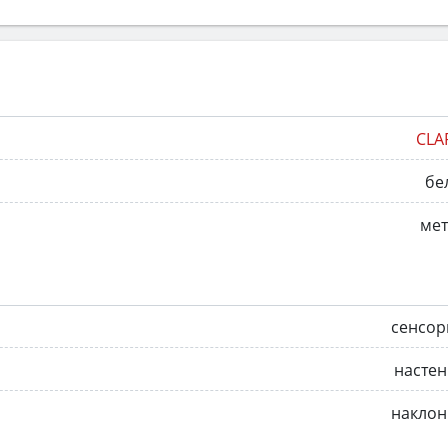
CLA
бе
мет
сенсор
насте
наклон