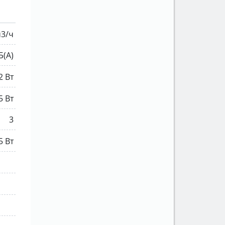
м3/ч
Б(А)
2 Вт
5 Вт
3
5 Вт