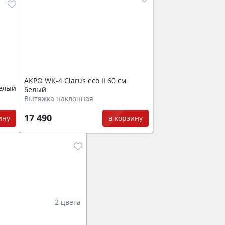
AKPO WK-4 Clarus eco II 60 см
белый
белый
Вытяжка наклонная
17 490
ину
в корзину
2 цвета