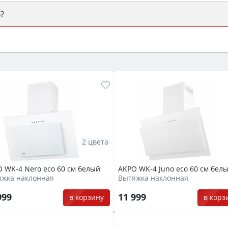
?
ый или электрический) и габаритами под вашу нишу, зат
же A и нужные функции (конвекция, гриль, самоочистка, 
2 цвета
 WK-4 Nero eco 60 см белый
AKPO WK-4 Juno eco 60 см бел
яжка наклонная
Вытяжка наклонная
999
11 999
в корзину
в корз