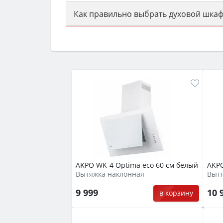
Как правильно выбрать духовой шкаф
Сначала определитесь с типом (газов
семьи, класс энергопотребления не ни
AKPO WK-4 Optima eco 60 см белый
AKPO
Вытяжка наклонная
Выт
9 999
10 
в корзину