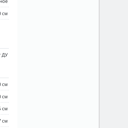
ное
0 см
т ДУ
0 см
0 см
5 см
7 см