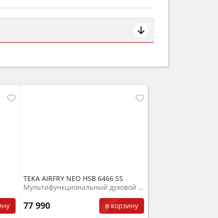
ем смотрите на объём 50–70 л для
защита от детей).
TEKA AIRFRY NEO HSB 6466 SS
Мультифункциональный духовой шкаф
77 990
ину
в корзину