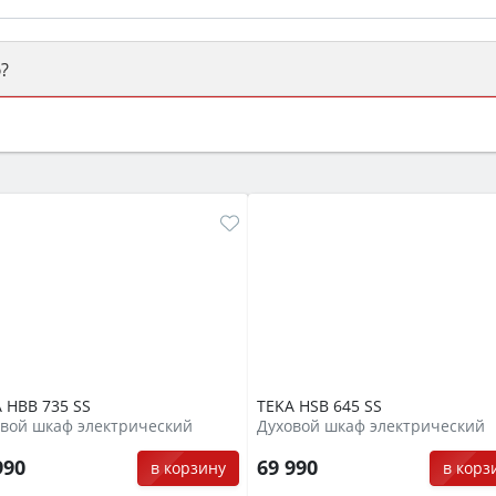
?
ый или электрический) и габаритами под вашу нишу, зат
же A и нужные функции (конвекция, гриль, самоочистка, 
 HBB 735 SS
TEKA HSB 645 SS
вой шкаф электрический
Духовой шкаф электрический
990
69 990
в корзину
в корз