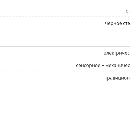
с
черное ст
электриче
сенсорное + механиче
традицион