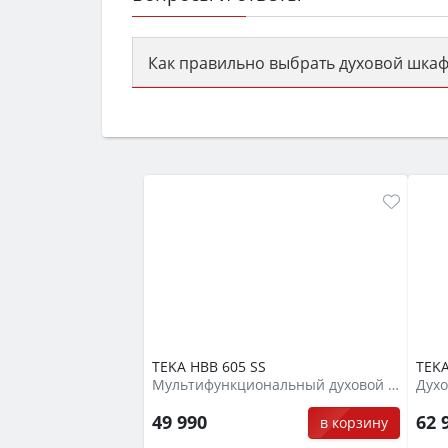
Как правильно выбрать духовой шкаф
Сначала определитесь с типом (газов
семьи, класс энергопотребления не ни
TEKA HBB 605 SS
TEKA
Мультифункциональный духовой шкаф
Духо
49 990
62 
в корзину