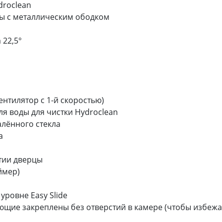
droclean
ы с металлическим ободком
 22,5°
нтилятор с 1-й скоростью)
я воды для чистки Hydroclean
алённого стекла
а
тии дверцы
ймер)
ровне Easy Slide
щие закреплены без отверстий в камере (чтобы избежа