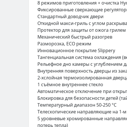
8 режимов приготовления + очистка Hy
Фиксированные сверкающие регулятор
Стандартный доводчик двери
Откидной макси-гриль c углом раскрыва
Протектор для защиты от ожога грилем
Механический быстрый разогрев
Разморозка, ECO режим
Инновационное покрытие Slippery
Тангенциальная система охлаждения (ве
Рельефное дно камеры с углублением дл
Внутренняя поверхность дверцы из зак
2-хслойная термоизолированная дверц
1 съёмное внутреннее стекло
Автоматическое отключение при откры
Блокировка для безопасности детей (та
Температурный диапазон 50-250 °С
Телескопические направляющие на 1-м у
5 уровневые хромированные направляю
потерь тепла)