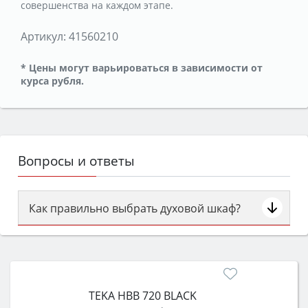
совершенства на каждом этапе.
Артикул:
41560210
* Цены могут варьироваться в зависимости от
курса рубля.
Вопросы и ответы
Как правильно выбрать духовой шкаф?
Сначала определитесь с типом (газовый или
электрический) и габаритами под вашу нишу,
затем смотрите на объём 50–70 л для семьи,
класс энергопотребления не ниже A и нужные
TEKA HBB 720 BLACK
функции (конвекция, гриль, самоочистка,