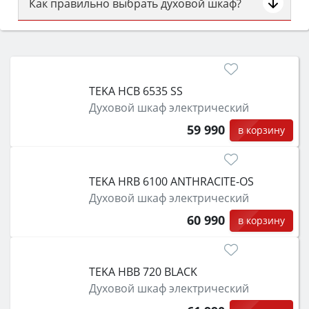
Как правильно выбрать духовой шкаф?
Сначала определитесь с типом (газовый или
электрический) и габаритами под вашу нишу,
затем смотрите на объём 50–70 л для семьи,
класс энергопотребления не ниже A и нужные
TEKA HCB 6535 SS
функции (конвекция, гриль, самоочистка,
Духовой шкаф электрический
защита от детей).
59 990
в корзину
TEKA HRB 6100 ANTHRACITE-OS
Духовой шкаф электрический
60 990
в корзину
TEKA HBB 720 BLACK
Духовой шкаф электрический