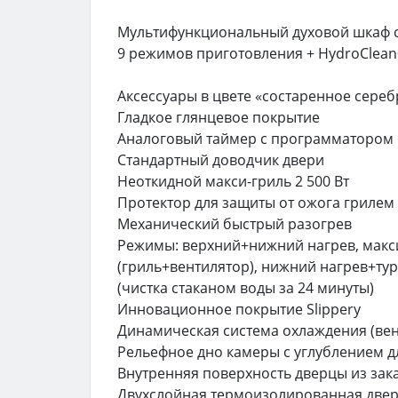
Мультифункциональный духовой шкаф 
9 режимов приготовления + HydroClea
Аксессуары в цвете «состаренное сереб
Гладкое глянцевое покрытие
Аналоговый таймер с программатором
Стандартный доводчик двери
Неоткидной макси-гриль 2 500 Вт
Протектор для защиты от ожога грилем
Механический быстрый разогрев
Режимы: верхний+нижний нагрев, макси
(гриль+вентилятор), нижний нагрев+тур
(чистка стаканом воды за 24 минуты)
Инновационное покрытие Slippery
Динамическая система охлаждения (вен
Рельефное дно камеры с углублением дл
Внутренняя поверхность дверцы из зак
Двухслойная термоизолированная дверц