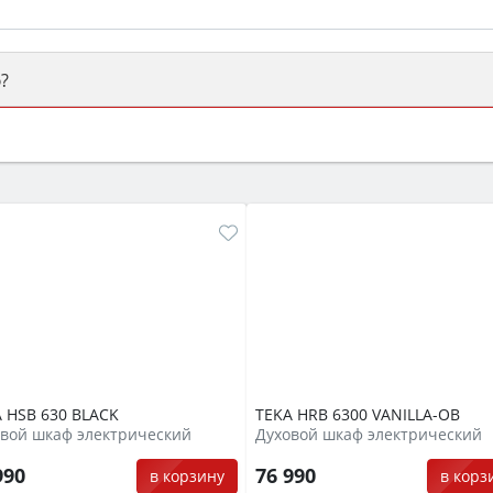
?
ый или электрический) и габаритами под вашу нишу, зат
же A и нужные функции (конвекция, гриль, самоочистка, 
 HSB 630 BLACK
TEKA HRB 6300 VANILLA-OB
вой шкаф электрический
Духовой шкаф электрический
990
76 990
в корзину
в корз