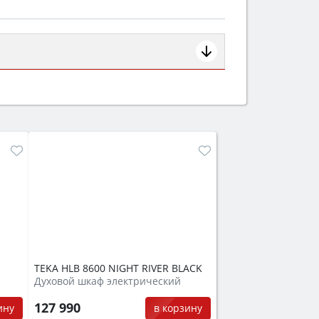
ем смотрите на объём 50–70 л для
защита от детей).
TEKA HLB 8600 NIGHT RIVER BLACK
Духовой шкаф электрический
127 990
ину
в корзину