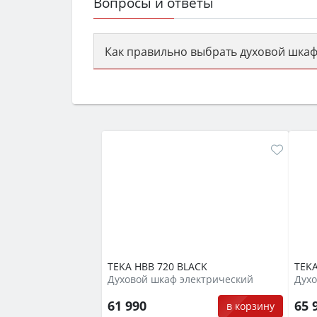
Вопросы и ответы
Как правильно выбрать духовой шкаф
Сначала определитесь с типом (газов
семьи, класс энергопотребления не ни
TEKA HBB 720 BLACK
TEKA
Духовой шкаф электрический
Духо
61 990
65 
в корзину