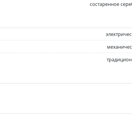
состаренное сер
электриче
механичес
традицион