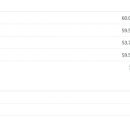
60.
59.
53.
59.