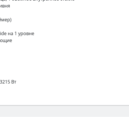
ивня
ймер)
de на 1 уровне
яющие
3215 Вт