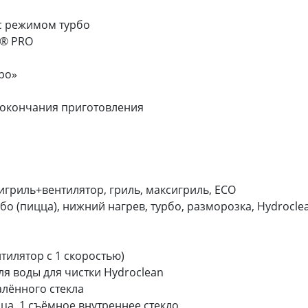
с режимом турбо
n® PRO
ро»
 окончания приготовления
гриль+вентилятор, гриль, максигриль, ECO
бо (пицца), нижний нагрев, турбо, разморозка, Hydrocle
тилятор с 1 скоростью)
я воды для чистки Hydroclean
алённого стекла
а, 1 съёмное внутреннее стекло