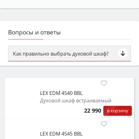
Вопросы и ответы
Как правильно выбрать духовой шкаф?
Сначала определитесь с типом (газовый или
электрический) и габаритами под вашу нишу,
затем смотрите на объём 50–70 л для семьи,
класс энергопотребления не ниже A и нужные
LEX EDM 4540 BBL
функции (конвекция, гриль, самоочистка,
Духовой шкаф встраиваемый
защита от детей).
22 990
в корзину
LEX EDM 4545 BBL