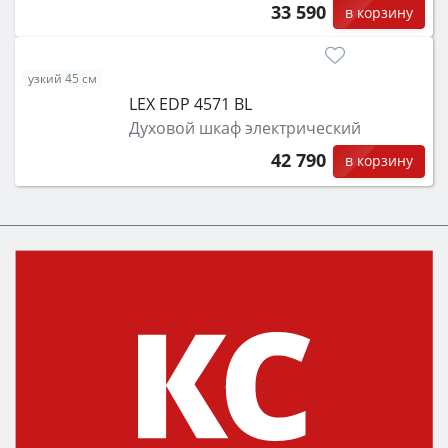
33 590
в корзину
узкий 45 см
LEX EDP 4571 BL
Духовой шкаф электрический
42 790
в корзину