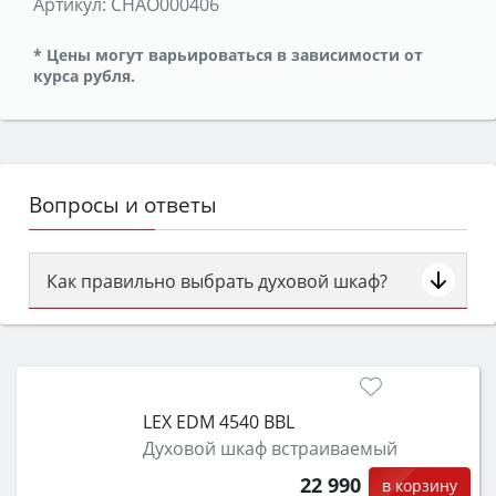
Артикул:
CHAO000406
* Цены могут варьироваться в зависимости от
курса рубля.
Вопросы и ответы
Как правильно выбрать духовой шкаф?
Сначала определитесь с типом (газовый или
электрический) и габаритами под вашу нишу,
затем смотрите на объём 50–70 л для семьи,
класс энергопотребления не ниже A и нужные
LEX EDM 4540 BBL
функции (конвекция, гриль, самоочистка,
Духовой шкаф встраиваемый
защита от детей).
22 990
в корзину