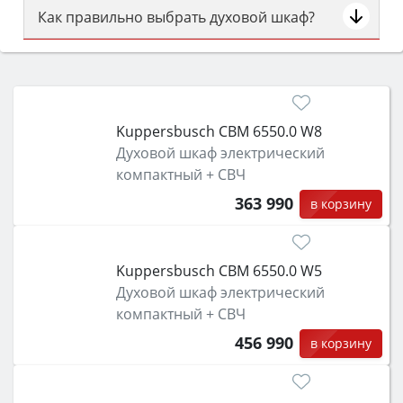
Как правильно выбрать духовой шкаф?
Сначала определитесь с типом (газовый или
электрический) и габаритами под вашу нишу,
затем смотрите на объём 50–70 л для семьи,
класс энергопотребления не ниже A и нужные
Kuppersbusch CBM 6550.0 W8
функции (конвекция, гриль, самоочистка,
Духовой шкаф электрический
защита от детей).
компактный + СВЧ
363 990
в корзину
Kuppersbusch CBM 6550.0 W5
Духовой шкаф электрический
компактный + СВЧ
456 990
в корзину