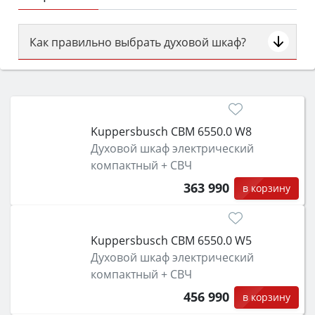
Как правильно выбрать духовой шкаф?
Сначала определитесь с типом (газовый или
электрический) и габаритами под вашу нишу,
затем смотрите на объём 50–70 л для семьи,
класс энергопотребления не ниже A и нужные
Kuppersbusch CBM 6550.0 W8
функции (конвекция, гриль, самоочистка,
Духовой шкаф электрический
защита от детей).
компактный + СВЧ
363 990
в корзину
Kuppersbusch CBM 6550.0 W5
Духовой шкаф электрический
компактный + СВЧ
456 990
в корзину