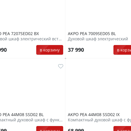
 PEA 7207SED02 BX
AKPO PEA 7009SED05 BL
Духовой шкаф электрический встраиваемый
Духовой шкаф электрический
990
37 990
в корзину
в корз
 PEA 44M08 SSD02 BL
AKPO PEA 44M08 SSD02 IX
Компактный духовой шкаф с функцией СВЧ
599
68 999
в корзину
в корз