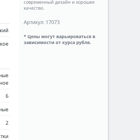
современный дизайн и хорошее
качество.
Артикул:
17073
ский
* Цены могут варьироваться в
зависимости от курса рубля.
ское
тные
рное
6
ные
2
стки