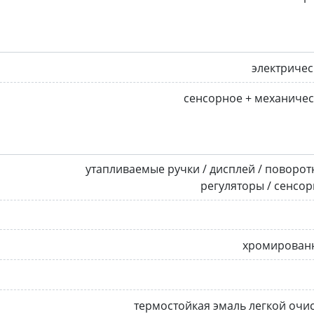
электриче
сенсорное + механиче
утапливаемые ручки / дисплей / поворо
регуляторы / сенсо
хромирован
термостойкая эмаль легкой очи