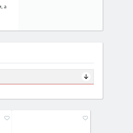
, а
ем смотрите на объём 50–70 л для
защита от детей).