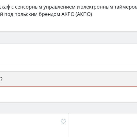
шкаф с сенсорным управлением и электронным таймером
й под польским брендом AKPO (АКПО)
?
ый или электрический) и габаритами под вашу нишу, зат
же A и нужные функции (конвекция, гриль, самоочистка, 