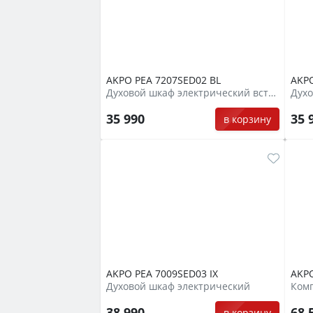
AKPO PEA 7207SED02 BL
AKPO
Духовой шкаф электрический встраиваемый
35 990
35 
в корзину
AKPO PEA 7009SED03 IX
AKPO
Духовой шкаф электрический
38 990
68 
в корзину