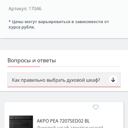
Артикул:
17046
* Цены могут варьироваться в зависимости от
курса рубля.
Вопросы и ответы
Как правильно выбрать духовой шкаф?
Сначала определитесь с типом (газовый или
электрический) и габаритами под вашу нишу,
затем смотрите на объём 50–70 л для семьи,
класс энергопотребления не ниже A и нужные
функции (конвекция, гриль, самоочистка,
AKPO PEA 7207SED02 BL
защита от детей).
Духовой шкаф электрический