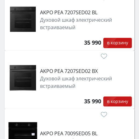
класс энергопотребления не ниже A и нужные
функции (конвекция, гриль, самоочистка,
AKPO PEA 7207SED02 BL
защита от детей).
Духовой шкаф электрический
встраиваемый
35 990
в корзину
AKPO PEA 7207SED02 BX
Духовой шкаф электрический
встраиваемый
35 990
в корзину
AKPO PEA 7009SED05 BL