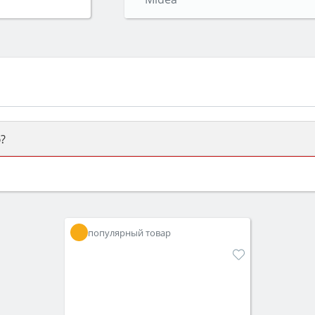
?
ый или электрический) и габаритами под вашу нишу, зат
же A и нужные функции (конвекция, гриль, самоочистка, 
популярный товар