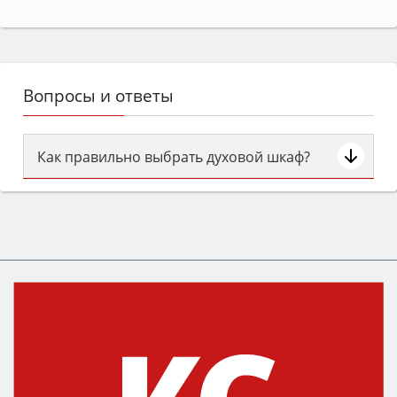
Вопросы и ответы
Как правильно выбрать духовой шкаф?
Сначала определитесь с типом (газовый или
электрический) и габаритами под вашу нишу,
затем смотрите на объём 50–70 л для семьи,
класс энергопотребления не ниже A и нужные
функции (конвекция, гриль, самоочистка,
защита от детей).