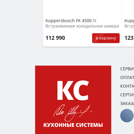
Kuppersbusch FK 4500.1i
Kupp
Встраиваемая холодильная камера
Встр
112 990
123
в корзину
СЕРВ
ОПЛАТ
КОНТ
СЕРТ
ЗАКАЗ