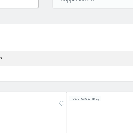
?
ый или электрический) и габаритами под вашу нишу, зат
же A и нужные функции (конвекция, гриль, самоочистка, 
под столешницу