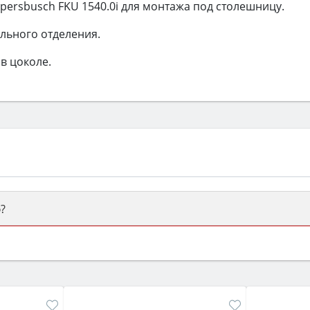
rsbusch FKU 1540.0i для монтажа под столешницу.
льного отделения.
в цоколе.
?
ый или электрический) и габаритами под вашу нишу, зат
же A и нужные функции (конвекция, гриль, самоочистка, 