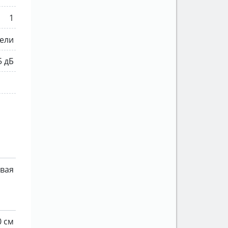
1
ели
5 дБ
овая
0 см