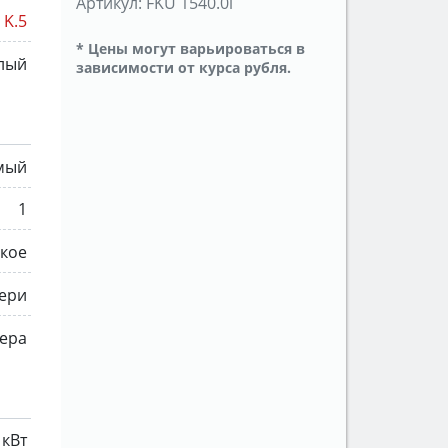
Артикул:
FKU 1540.0i
K.5
* Цены могут варьироваться в
лый
зависимости от курса рубля.
мый
1
кое
ери
ера
 кВт