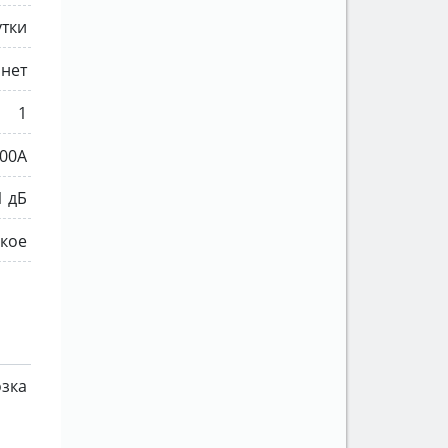
утки
нет
1
00A
1 дБ
ское
зка