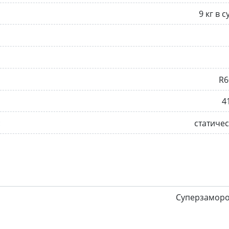
9 кг в с
R6
4
:
статиче
Суперзаморо